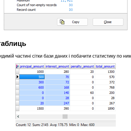
таблиць
идимій частині
сітки бази даних
і побачити статистику по ним