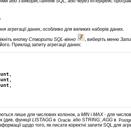
ями або з використанням SQL, або через інтерфейс програм
L
 агрегації даних, особливо для великих наборів даних.
ікніть кнопку
Створити SQL-вікно
, виберіть меню
Запи
його. Приклад запиту агрегації даних:
ount
,  

ount
,  

ount
,  

  

ються лише для числових колонок, а
MIN
і
MAX
- для числов
к (див. функції
LISTAGG
в
або
STRING_AGG
в
Oracle
Postg
ормації щодо того, як писати коректні запити SQL для агре