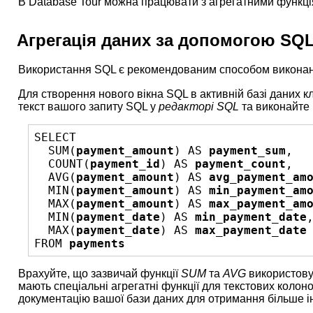
В Database Tour можна працювати з агрегатними функці
Агрегація даних за допомогою SQ
Використання SQL є рекомендованим способом виконання
Для створення нового вікна SQL в активній базі даних кл
текст вашого
запиту SQL
у
редакторі SQL
та виконайте 
SELECT 

  SUM(
payment_amount
) AS 
payment_sum
,

  COUNT(
payment_id
) AS 
payment_count
,  

  AVG(
payment_amount
) AS 
avg_payment_am
  MIN(
payment_amount
) AS 
min_payment_am
  MAX(
payment_amount
) AS 
max_payment_am
  MIN(
payment_date
) AS 
min_payment_date
,
  MAX(
payment_date
) AS 
max_payment_date
FROM 
payments
Врахуйте, що зазвичай функції
SUM
та
AVG
використову
мають спеціальні агрегатні функції для текстових колоно
документацію вашої бази даних для отримання більше інф