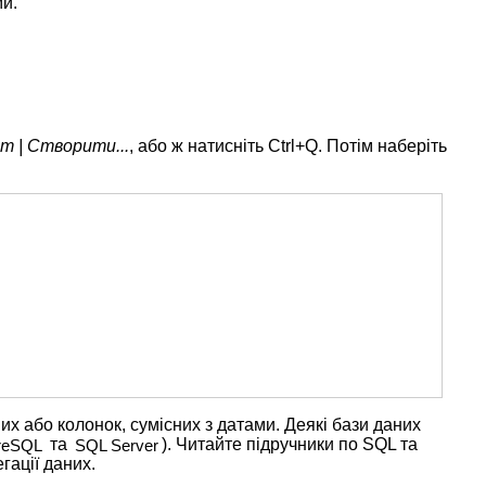
и.
т | Створити...
, або ж натисніть Ctrl+Q. Потім наберіть
их або колонок, сумісних з датами. Деякі бази даних
та
). Читайте підручники по SQL та
reSQL
SQL Server
гації даних.