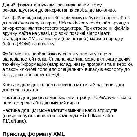
Даний формат є гнучким і розширюваним, тому
рекомендується до використання скрізь, де можливо.
Такі файли відповідностей полів можуть бути створені або в
діалозі
Експорту
на кроці
Відповідність полів
, або вручну з
використанням текстового редактора. При створенні файлів
вручну майте на увазі, що вони повинні відповідати
стандартам XML та містити (при потребі) маркер порядку
байтів (BOM) на початку.
Файл містить необов'язкову спільну частину та ряд
відповідностей полів. Спільна частина може включати деяку
технічну інформацію (наприклад, назву програми та її версію),
а також ключові поля для спеціальних випадків експорту до
баз даних або скрипта SQL.
Кожна відповідність полів повинна містити 2 частини: для
джерела і для цілі.
Частина для джерела має містити атрибут
FieldName
- назва
поля джерела або
динамічний вираз
.
Частина для цілі може містити змінний набір атрибутів
(повинно бути заповнено як мінімум
FieldName
або
FileName
).
Приклад формату XML