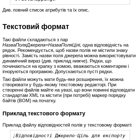
Див.
повний список атрибутів та їх опис
.
Текстовий формат
Такі файли складаються з пар
НазваПоляДжерела=НазваПоляЦілі
, одна відповідність на
рядок. Рекомендується, щоб назви полів не містили знаку
рівності. Замість назви поля джерела можна використовувати
динамічний вираз
(див. приклад нижче). Рядки, що
починаються на крапку з комою, вважаються коментарем і
ігноруються програмою. Допускаються пусті рядки.
Такі файли можуть мати будь-яке розширення, їх можна
створювати у будь-якому текстовому редакторі. При
створенні файлів майте на увазі, що вони повинні відповідати
стандартам XML та містити (при потребі) маркер порядку
байтів (BOM) на початку.
Приклад текстового формату
Приклад файлу відповідностей полів у текстовому форматі:
;Відповідності Джерело-Ціль для експорту 