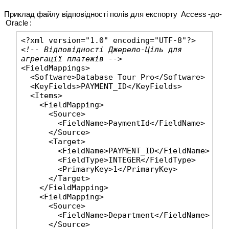
Приклад файлу відповідності полів для експорту
-до-
Access
:
Oracle
<!-- Відповідності Джерело-Ціль для 
агрегації платежів --> 
<FieldMappings>

  <Software>Database Tour Pro</Software>

  <KeyFields>PAYMENT_ID</KeyFields>

  <Items>

    <FieldMapping>

      <Source>

        <FieldName>
PaymentId
</FieldName>

      </Source>

      <Target>

        <FieldName>
PAYMENT_ID
</FieldName>

        <FieldType>
INTEGER
</FieldType>

        <PrimaryKey>
1
</PrimaryKey>

      </Target>

    </FieldMapping>

    <FieldMapping>

      <Source>

        <FieldName>
Department
</FieldName>

      </Source>
