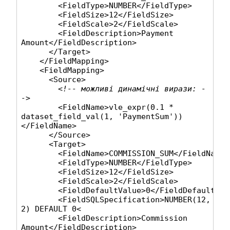
        <FieldType>
NUMBER
</FieldType>

        <FieldSize>
12
</FieldSize>

        <FieldScale>
2
</FieldScale>

        <FieldDescription>
Payment 
Amount
</FieldDescription>

      </Target>

    </FieldMapping>

    <FieldMapping>

      <Source>

<!-- можливі динамічні вирази: -
->
        <FieldName>
vle_expr(0.1 * 
dataset_field_val(1, 'PaymentSum'))
</FieldName>

      </Source>

      <Target>

        <FieldName>
COMMISSION_SUM
</FieldName>

        <FieldType>
NUMBER
</FieldType>

        <FieldSize>
12
</FieldSize>

        <FieldScale>
2
</FieldScale>

        <FieldDefaultValue>
0
</FieldDefaultValu
        <FieldSQLSpecification>
NUMBER(12, 
2) DEFAULT 0
<

        <FieldDescription>
Commission 
Amount
</FieldDescription>
