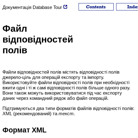
Документація
Database Tour
Файл
відповідностей
полів
Файли відповідностей полів містять
відповідності полів
джерело-ціль для операцій
експорту
та
імпорту
.
Використовуйте файли відповідності полів при необхідності
вжити одні і ті ж самі відповідності полів більше одного разу.
Вони також можуть використовуватися під час експорту
даних через командний рядок або файл операцій.
Підтримуються два типи форматів файлів відповідності полів:
XML
(рекомендований) та
текст
.
Формат XML