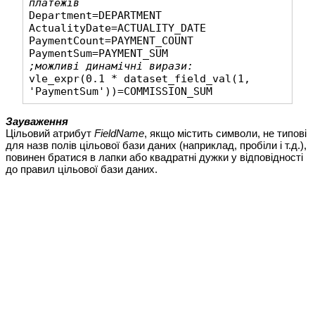
платежів
Department=DEPARTMENT

ActualityDate=ACTUALITY_DATE

PaymentCount=PAYMENT_COUNT

;можливі динамічні вирази:
vle_expr(0.1 * dataset_field_val(1, 
'PaymentSum'))=COMMISSION_SUM
Зауваження
Цільовий атрибут
FieldName
, якщо містить символи, не типові
для назв полів цільової бази даних (наприклад, пробіли і т.д.),
повинен братися в лапки або квадратні дужки у відповідності
до правил цільової бази даних.