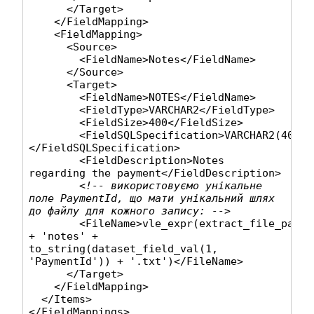
      </Target>

    </FieldMapping>

    <FieldMapping>

      <Source>

        <FieldName>
Notes
</FieldName>

      </Source>

      <Target>

        <FieldName>
NOTES
</FieldName>

        <FieldType>
VARCHAR2
</FieldType>

        <FieldSize>
400
</FieldSize>

        <FieldSQLSpecification>
VARCHAR2(400)
</FieldSQLSpecification>

        <FieldDescription>
Notes 
regarding the payment
</FieldDescription>

<!-- використовуємо унікальне 
поле PaymentId, що мати унікальний шлях 
до файлу для кожного запису: -->
        <FileName>
vle_expr(extract_file_path(
+ 'notes' + 
to_string(dataset_field_val(1, 
'PaymentId')) + '.txt')
</FileName>

      </Target>

    </FieldMapping>

  </Items>

</FieldMappings>