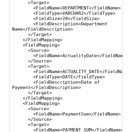
      <Target>

        <FieldName>
DEPARTMENT
</FieldName>

        <FieldType>
VARCHAR2
</FieldType>

        <FieldSize>
20
</FieldSize>

        <FieldDescription>
Department 
Name
</FieldDescription>

      </Target>

    </FieldMapping>

    <FieldMapping>

      <Source>

        <FieldName>
ActualityDate
</FieldName>

      </Source>

      <Target>

        <FieldName>
ACTUALITY_DATE
</FieldName>

        <FieldType>
DATE
</FieldType>

        <FieldDescription>
Date of 
Payment
</FieldDescription>

      </Target>

    </FieldMapping>

    <FieldMapping>

      <Source>

        <FieldName>
PaymentSum
</FieldName>

      </Source>

      <Target>

        <FieldName>
PAYMENT_SUM
</FieldName>
